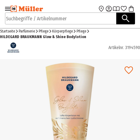
Zur Navigation
Zum Hauptinhalt
springen
springen
Suchbegriffe / Artikelnummer
Startseite
Parfümerie
Pflege
Körperpflege
Pflege
HILDEGARD BRAUKMANN Glow & Shine Bodylotion
Artikelnr.
3194590