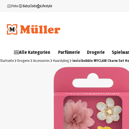
Foto
BabyClub
Lifestyle
Alle Kategorien
Parfümerie
Drogerie
Spielwa
Startseite
Drogerie
Accessoires
Haarstyling
invisibobble MYCLAW Charm Set Ho