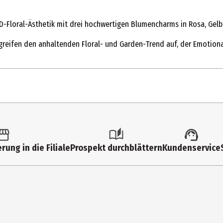
-Floral-Ästhetik mit drei hochwertigen Blumencharms in Rosa, Gelb 
eifen den anhaltenden Floral- und Garden-Trend auf, der Emotionalit
rung in die Filiale
Prospekt durchblättern
Kundenservice
en Öffnungen der MYCLAW befestigen und von links nach rechts sch
 immer wieder neu gestalten.