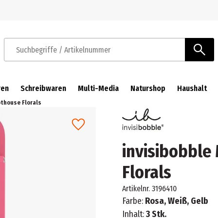
Zur Navigation springen
Zum Hauptinhalt springen
Suchbegriffe / Artikelnummer
ren
Schreibwaren
Multi-Media
Naturshop
Haushalt
thouse Florals
invisibobbl
Florals
Artikelnr.
3196410
Farbe:
Rosa, Weiß, Gelb
Inhalt:
3 Stk.