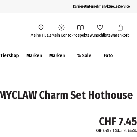
Karriere
Unternehmen
Aktuelles
Service
Meine Filiale
Mein Konto
Prospekte
Wunschliste
Warenkorb
Tiershop
Marken
Marken
% Sale
Foto
e MYCLAW Charm Set Hothouse
CHF 7.45
CHF 2.48 / 1 Stk.
inkl. MwSt.