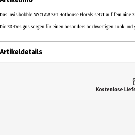
Das invisibobble MYCLAW SET Hothouse Florals setzt auf feminine 3D
Die 3D-Designs sorgen für einen besonders hochwertigen Look und gr
Artikeldetails
Inhalt
3 Stk.
Produkttyp
Haarschmuck
Kostenlose Liefe
Anwendungshinweis
Charms nach Belieben an den wellenförmig
so lässt sich das Styling im Handumdrehen
Farbe
Rosa, Weiß, Gelb
Hersteller
New Flag GmbH