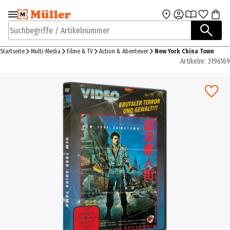
Zur Navigation
Zum Hauptinhalt
springen
springen
Suchbegriffe / Artikelnummer
Startseite
Multi-Media
Filme & TV
Action & Abenteuer
New York China Town
Artikelnr.
3196169