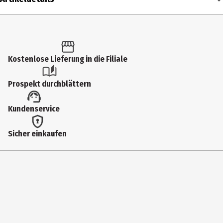
Inhalt
1 Stk.
Altersfreigabe
Kostenlose Lieferung in die Filiale
FSK 18
Prospekt durchblättern
Produkttyp
Kundenservice
Multimedia
Anzahl Bonusdiscs
Sicher einkaufen
0
Hauptgenre
eastern__martial_arts|Action
Laufzeit in min (gesamt)
94