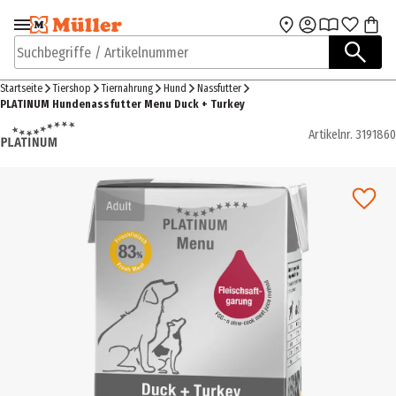
Zur Navigation
Zum Hauptinhalt
springen
springen
Suchbegriffe / Artikelnummer
Startseite
Tiershop
Tiernahrung
Hund
Nassfutter
PLATINUM Hundenassfutter Menu Duck + Turkey
Artikelnr.
3191860