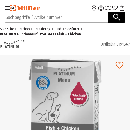
Zur Navigation
Zum Hauptinhalt
springen
springen
Suchbegriffe / Artikelnummer
Startseite
Tiershop
Tiernahrung
Hund
Nassfutter
PLATINUM Hundenassfutter Menu Fish + Chicken
Artikelnr.
3191867