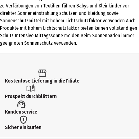
Creme
zu Verfärbungen von Textilien führen Babys und Kleinkinder vor
direkter Sonneneinstrahlung schützen und Kleidung sowie
Einsatzbereich
Sonnenschutzmittel mit hohem Lichtschutzfaktor verwenden Auch
Gesicht|Körper
Produkte mit hohem Lichtschutzfaktor bieten keinen vollständigen
Schutz Intensive Mittagssonne meiden Beim Sonnenbaden immer
Dermatologisch getestet
geeigneten Sonnenschutz verwenden.
Ja
Produkteigenschaft
schützend
Hauttyp
Kostenlose Lieferung in die Filiale
alle Hauttypen
Prospekt durchblättern
Inhaltsstoffe
V.SUN – Body Cream LSF 50 (100ml) Aqua, C12-15 Alkyl Benzoate,
Kundenservice
Glycerin, Butyl Methoxydibenzoylmethane, Dicaprylyl Ether,
Ethylhexyl Triazone, Potassium Cetyl Phosphate, Cetearyl Alcohol,
Sicher einkaufen
Glyceryl Stearate, Bis-Ethylhexyloxyphenol Methoxyphenyl