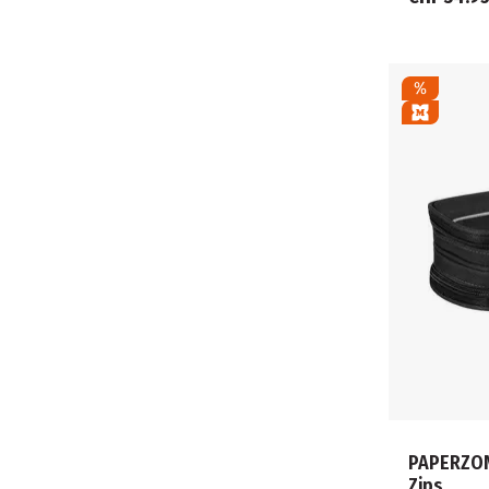
PAPERZON
Zips