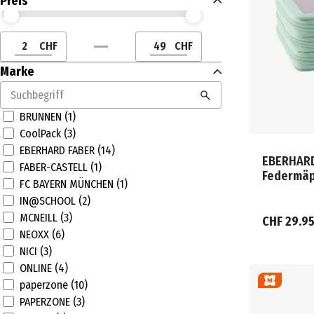
Preis
Preis (CHF) ab
Preis (CHF) bis
CHF
CHF
Preis (CHF) ab
Preis (CHF) bis
Marke
BRUNNEN (1)
CoolPack (3)
EBERHARD FABER (14)
EBERHARD
FABER-CASTELL (1)
FC BAYERN MÜNCHEN (1)
IN@SCHOOL (2)
MCNEILL (3)
CHF 29.9
NEOXX (6)
NICI (3)
ONLINE (4)
paperzone (10)
PAPERZONE (3)