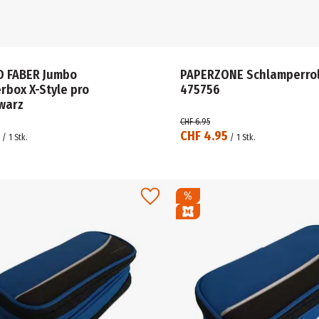
 FABER Jumbo
PAPERZONE Schlamperrol
rbox X-Style pro
475756
warz
CHF 6.95
CHF 4.95
/
1
Stk.
/
1
Stk.