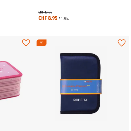
CHF 13.95
CHF 8.95
/
1
Stk.