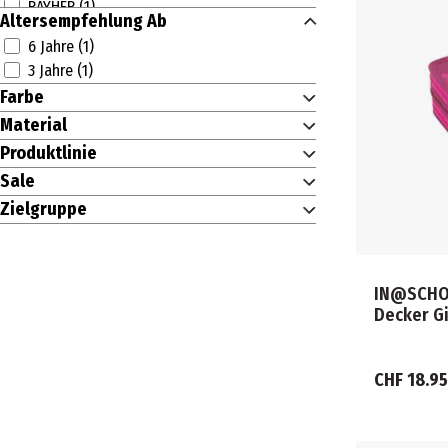
RAYHER (1)
Altersempfehlung Ab
RHEITA (2)
6 Jahre (1)
SCOOLI (6)
3 Jahre (1)
WEDO (4)
Farbe
Material
Produktlinie
Sale
Zielgruppe
IN@SCHOO
Decker Gir
CHF 18.95