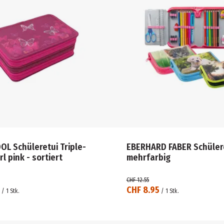
L Schüleretui Triple-
EBERHARD FABER Schüleretui
l pink - sortiert
mehrfarbig
CHF 12.55
CHF 8.95
/
1
Stk.
/
1
Stk.