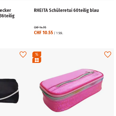
Decker
RHEITA Schüleretui 60teilig blau
edermäppchen Einhorn 36teilig
CHF 14.95
CHF 10.55
/
1
Stk.