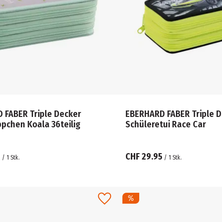
 FABER Triple Decker
EBERHARD FABER Triple Decker
Federmäppchen Koala 36teilig
Schüleretui Race Car
5
CHF 29.95
/
1
Stk.
/
1
Stk.