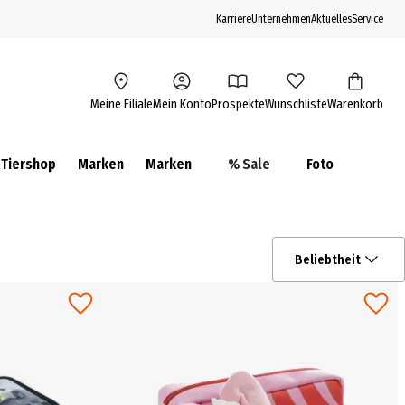
Karriere
Unternehmen
Aktuelles
Service
Meine Filiale
Mein Konto
Prospekte
Wunschliste
Warenkorb
Tiershop
Marken
Marken
% Sale
Foto
Beliebtheit