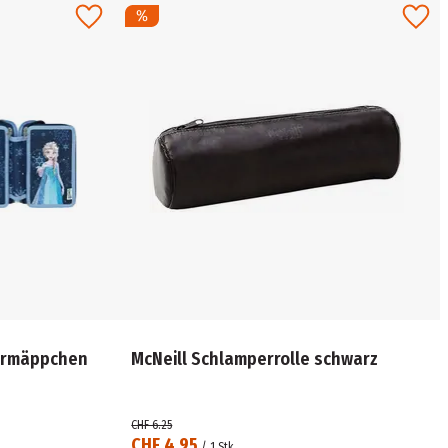
dermäppchen
McNeill Schlamperrolle schwarz
CHF 6.25
CHF 4.95
/
1
Stk.