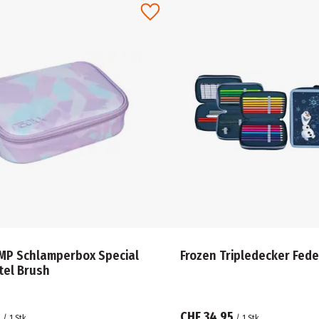
MP Schlamperbox Special
Frozen Tripledecker Fe
tel Brush
5
CHF 34.95
/
1
Stk.
/
1
Stk.