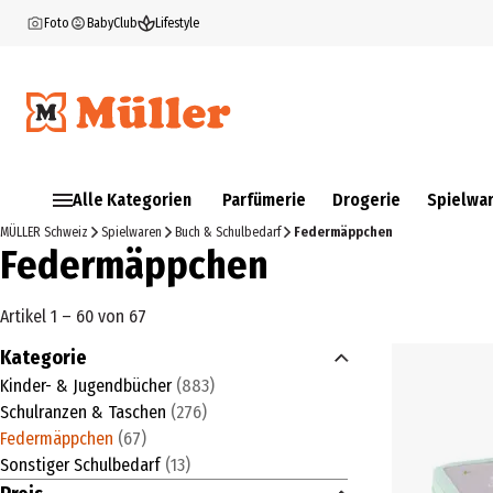
Foto
BabyClub
Lifestyle
Alle Kategorien
Parfümerie
Drogerie
Spielwa
MÜLLER Schweiz
Spielwaren
Buch & Schulbedarf
Federmäppchen
Federmäppchen
Artikel 1 – 60 von 67
Kategorie
Kinder- & Jugendbücher
(
883
)
Schulranzen & Taschen
(
276
)
Federmäppchen
(
67
)
Sonstiger Schulbedarf
(
13
)