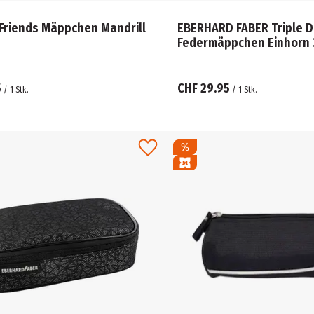
 Friends Mäppchen Mandrill
EBERHARD FABER Triple 
F
5
CHF 29.95
/
1
Stk.
/
1
Stk.